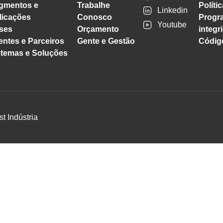
gmentos e
Trabalhe
Políti
Linkedin
licações
Conosco
Progr
Youtube
ses
Orçamento
integr
entes e Parceiros
Gente e Gestão
Código
stemas e Soluções
st Indústria