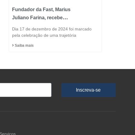
Fundador da Fast, Marius
Juliano Farina, recebe
Título de Cidadão
Dia 17 de dezembro de 2024 foi marcado
Honorário do Município
pela celebração de uma trajetória
de Capinzal
Saiba mais
Inscreva-se
Serviços