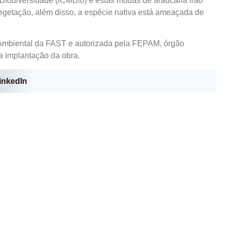
Biodiversidade (ICMBio) e estas mudas de araucária irão
getação, além disso, a espécie nativa está ameaçada de
 Ambiental da FAST e autorizada pela FEPAM, órgão
a implantação da obra.
inkedIn