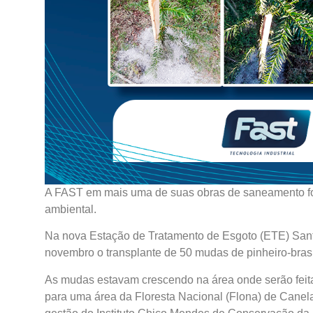
A FAST em mais uma de suas obras de saneamento foi
ambiental.
Na nova Estação de Tratamento de Esgoto (ETE) Santa
novembro o transplante de 50 mudas de pinheiro-brasil
As mudas estavam crescendo na área onde serão feit
para uma área da Floresta Nacional (Flona) de Cane