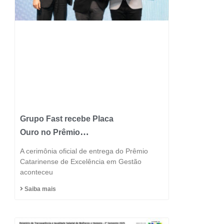
Grupo Fast recebe Placa
Ouro no Prêmio
Catarinense de
A cerimônia oficial de entrega do Prêmio
Excelência 2025 e
Catarinense de Excelência em Gestão
aconteceu
consolida posição entre
as indústrias mais
Saiba mais
inovadoras do estado