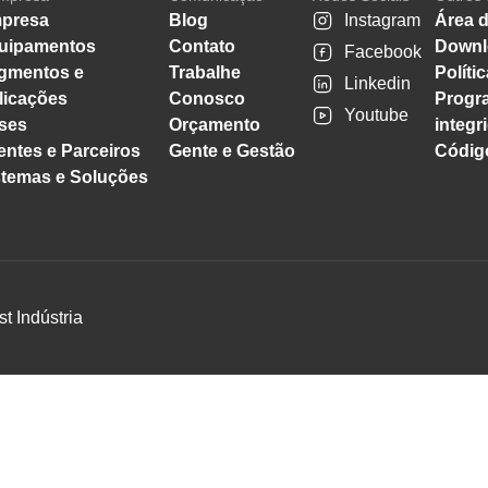
presa
Blog
Instagram
Área d
uipamentos
Contato
Downl
Facebook
gmentos e
Trabalhe
Políti
Linkedin
licações
Conosco
Progr
Youtube
ses
Orçamento
integr
entes e Parceiros
Gente e Gestão
Código
stemas e Soluções
st Indústria