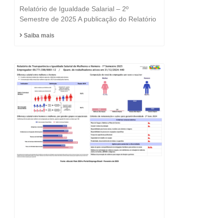
e a Igualdade está no
Relatório de Igualdade Salarial – 2º
DNA do Grupo Fast
Semestre de 2025 A publicação do Relatório
Saiba mais