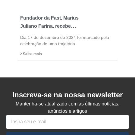
Fundador da Fast, Marius
Juliano Farina, recebe
Título de Cidadão
Dia 17 de dezembro de 2024 foi marcado pela
Honorário do Município
celebração de uma trajetória
de Capinzal
Saiba mais
Inscreva-se na nossa newsletter
Mantenha-se atualizado com as últimas notícias,
anúncios e artigos