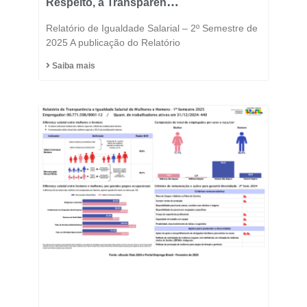
Respeito, a Transparência
e a Igualdade está no
Relatório de Igualdade Salarial – 2º Semestre de
DNA do Grupo Fast
2025 A publicação do Relatório
Saiba mais