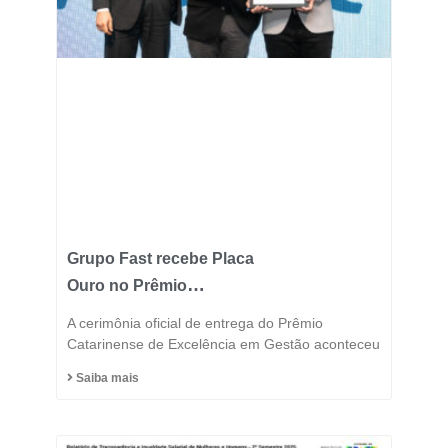
Grupo Fast recebe Placa
Ouro no Prêmio
Catarinense de
A cerimônia oficial de entrega do Prêmio
Excelência 2025 e
Catarinense de Excelência em Gestão aconteceu
consolida posição entre
Saiba mais
as indústrias mais
inovadoras do estado