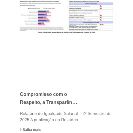
Compromisso com o
Respeito, a Transparência
e a Igualdade está no
Relatório de Igualdade Salarial – 2º Semestre de
DNA do Grupo Fast
2025 A publicação do Relatório
Saiba mais