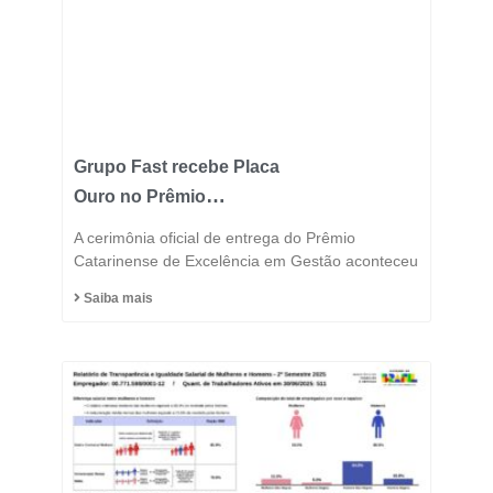
Grupo Fast recebe Placa
Ouro no Prêmio
Catarinense de
A cerimônia oficial de entrega do Prêmio
Excelência 2025 e
Catarinense de Excelência em Gestão aconteceu
consolida posição entre
Saiba mais
as indústrias mais
inovadoras do estado