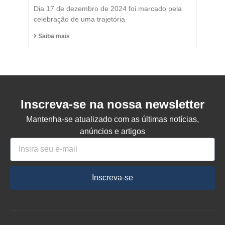
Título de Cidadão
Dia 17 de dezembro de 2024 foi marcado pela
Honorário do Município
celebração de uma trajetória
de Capinzal
Saiba mais
Inscreva-se na nossa newsletter
Mantenha-se atualizado com as últimas notícias,
anúncios e artigos
Inscreva-se