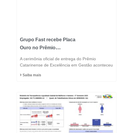
Grupo Fast recebe Placa
Ouro no Prêmio
Catarinense de
A cerimônia oficial de entrega do Prêmio
Excelência 2025 e
Catarinense de Excelência em Gestão aconteceu
consolida posição entre
Saiba mais
as indústrias mais
inovadoras do estado