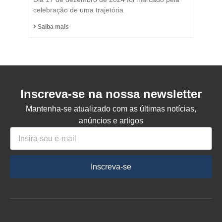
Honorário do Município
celebração de uma trajetória
de Capinzal
Saiba mais
Inscreva-se na nossa newsletter
Mantenha-se atualizado com as últimas notícias,
anúncios e artigos
Inscreva-se