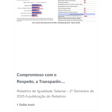
Compromisso com o
Respeito, a Transparência
e a Igualdade está no
Relatório de Igualdade Salarial – 2º Semestre de
DNA do Grupo Fast
2025 A publicação do Relatório
Saiba mais