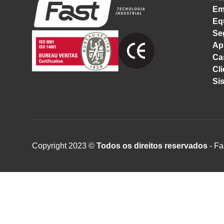
Em
Eq
Se
Ap
Ca
Cli
Si
Copyright 2023 ©
Todos os direitos reservados
- Fa