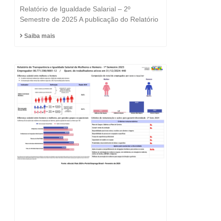
e a Igualdade está no
Relatório de Igualdade Salarial – 2º
DNA do Grupo Fast
Semestre de 2025 A publicação do Relatório
Saiba mais