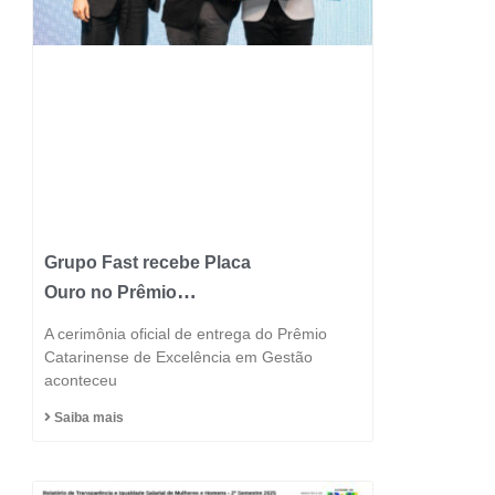
Grupo Fast recebe Placa
Ouro no Prêmio
Catarinense de
A cerimônia oficial de entrega do Prêmio
Excelência 2025 e
Catarinense de Excelência em Gestão
aconteceu
consolida posição entre
as indústrias mais
Saiba mais
inovadoras do estado