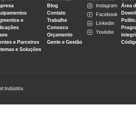
presa
Blog
Instagram
Área d
uipamentos
Contato
Downl
Facebook
gmentos e
Trabalhe
Políti
Linkedin
licações
Conosco
Progr
Youtube
ses
Orçamento
integr
entes e Parceiros
Gente e Gestão
Código
stemas e Soluções
st Indústria