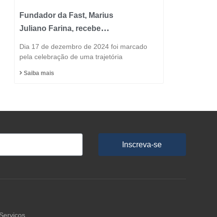
Fundador da Fast, Marius
Juliano Farina, recebe
Título de Cidadão
Dia 17 de dezembro de 2024 foi marcado
Honorário do Município
pela celebração de uma trajetória
de Capinzal
Saiba mais
Inscreva-se
Serviços