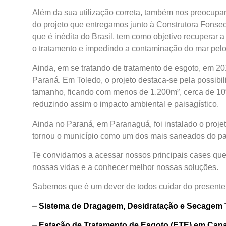
Além da sua utilização correta, também nos preocup
do projeto que entregamos junto à Construtora Fonseca
que é inédita do Brasil, tem como objetivo recuperar 
o tratamento e impedindo a contaminação do mar pel
Ainda, em se tratando de tratamento de esgoto, em 2
Paraná. Em Toledo, o projeto destaca-se pela possibi
tamanho, ficando com menos de 1.200m², cerca de 1
reduzindo assim o impacto ambiental e paisagístico.
Ainda no Paraná, em Paranaguá, foi instalado o proj
tornou o município como um dos mais saneados do paí
Te convidamos a acessar nossos principais cases qu
nossas vidas e a conhecer melhor nossas soluções.
Sabemos que é um dever de todos cuidar do presente p
–
Sistema de Dragagem, Desidratação e Secagem T
–
Estação de Tratamento de Esgoto (ETE) em Cana