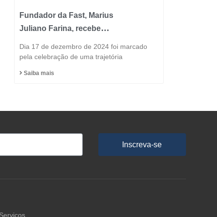
Fundador da Fast, Marius
Juliano Farina, recebe
Título de Cidadão
Dia 17 de dezembro de 2024 foi marcado
Honorário do Município
pela celebração de uma trajetória
de Capinzal
Saiba mais
Inscreva-se
Serviços