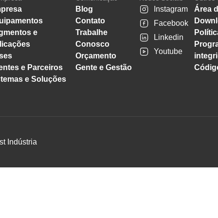
presa
Blog
Instagram
Área d
uipamentos
Contato
Downl
Facebook
gmentos e
Trabalhe
Políti
Linkedin
licações
Conosco
Progr
Youtube
ses
Orçamento
integr
entes e Parceiros
Gente e Gestão
Código
stemas e Soluções
st Indústria