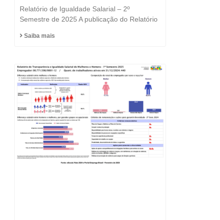
e a Igualdade está no
Relatório de Igualdade Salarial – 2º
DNA do Grupo Fast
Semestre de 2025 A publicação do Relatório
Saiba mais