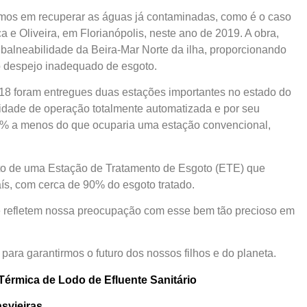
amos em recuperar as águas já contaminadas, como é o caso
 e Oliveira, em Florianópolis, neste ano de 2019. A obra,
a balneabilidade da Beira-Mar Norte da ilha, proporcionando
o despejo inadequado de esgoto.
018 foram entregues duas estações importantes no estado do
lidade de operação totalmente automatizada e por seu
0% a menos do que ocuparia uma estação convencional,
eto de uma Estação de Tratamento de Esgoto (ETE) que
s, com cerca de 90% do esgoto tratado.
e refletem nossa preocupação com esse bem tão precioso em
ara garantirmos o futuro dos nossos filhos e do planeta.
érmica de Lodo de Efluente Sanitário
svieiras