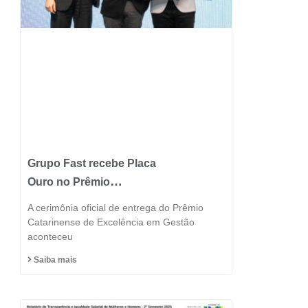
Grupo Fast recebe Placa
Ouro no Prêmio
Catarinense de
A cerimônia oficial de entrega do Prêmio
Excelência 2025 e
Catarinense de Excelência em Gestão
aconteceu
consolida posição entre
as indústrias mais
Saiba mais
inovadoras do estado