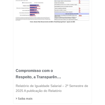
Compromisso com o
Respeito, a Transparência
e a Igualdade está no
Relatório de Igualdade Salarial – 2º Semestre de
DNA do Grupo Fast
2025 A publicação do Relatório
Saiba mais