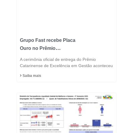
Grupo Fast recebe Placa
Ouro no Prêmio
Catarinense de
A cerimônia oficial de entrega do Prêmio
Excelência 2025 e
Catarinense de Excelência em Gestão aconteceu
consolida posição entre
Saiba mais
as indústrias mais
inovadoras do estado