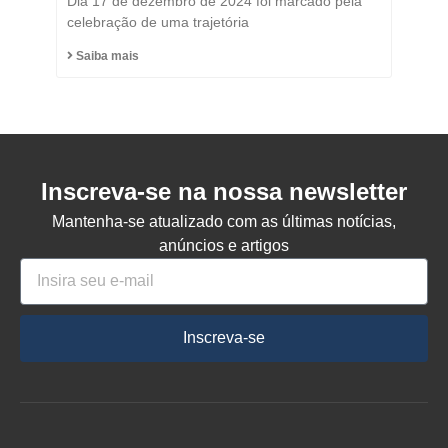
Dia 17 de dezembro de 2024 foi marcado pela
Honorário do Município
celebração de uma trajetória
de Capinzal
Saiba mais
Inscreva-se na nossa newsletter
Mantenha-se atualizado com as últimas notícias,
anúncios e artigos
Inscreva-se