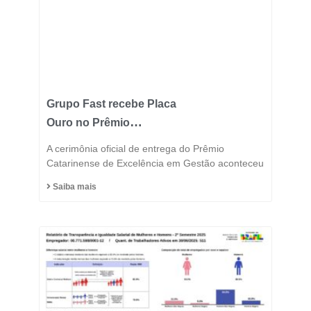
Grupo Fast recebe Placa
Ouro no Prêmio
Catarinense de
A cerimônia oficial de entrega do Prêmio
Excelência 2025 e
Catarinense de Excelência em Gestão aconteceu
consolida posição entre
Saiba mais
as indústrias mais
inovadoras do estado