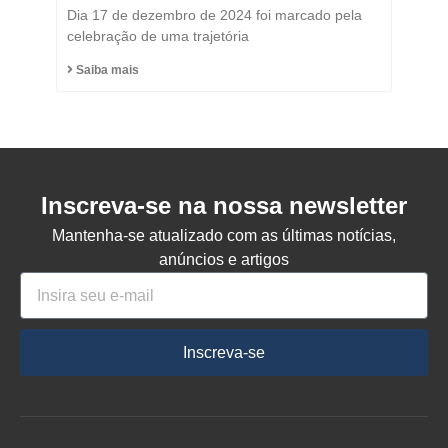
Título de Cidadão
Dia 17 de dezembro de 2024 foi marcado pela
Honorário do Município
celebração de uma trajetória
de Capinzal
Saiba mais
Inscreva-se na nossa newsletter
Mantenha-se atualizado com as últimas notícias,
anúncios e artigos
Inscreva-se