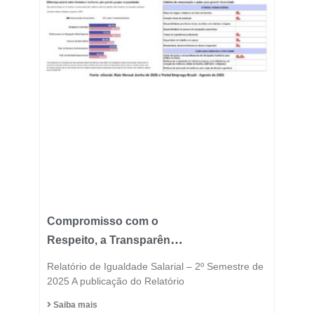
Compromisso com o
Respeito, a Transparência
e a Igualdade está no
Relatório de Igualdade Salarial – 2º Semestre de
DNA do Grupo Fast
2025 A publicação do Relatório
Saiba mais