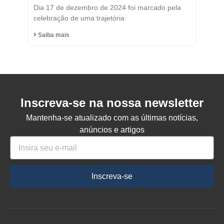
Título de Cidadão
Dia 17 de dezembro de 2024 foi marcado pela
Honorário do Município
celebração de uma trajetória
de Capinzal
Saiba mais
Inscreva-se na nossa newsletter
Mantenha-se atualizado com as últimas notícias,
anúncios e artigos
Inscreva-se