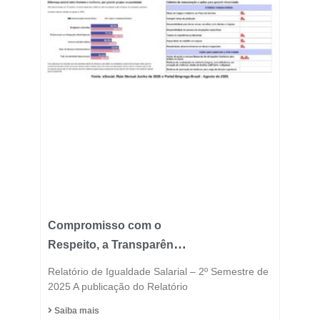
Compromisso com o
Respeito, a Transparência
e a Igualdade está no
Relatório de Igualdade Salarial – 2º Semestre de
DNA do Grupo Fast
2025 A publicação do Relatório
Saiba mais