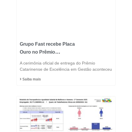
Grupo Fast recebe Placa
Ouro no Prêmio
Catarinense de
A cerimônia oficial de entrega do Prêmio
Excelência 2025 e
Catarinense de Excelência em Gestão aconteceu
consolida posição entre
Saiba mais
as indústrias mais
inovadoras do estado