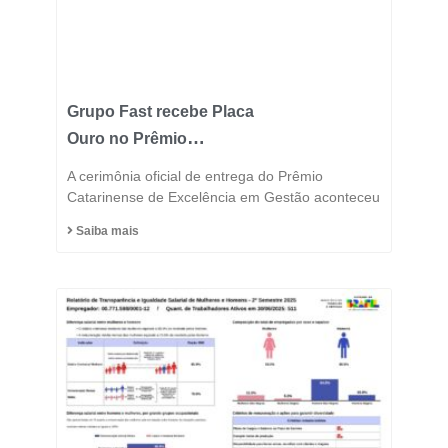
Grupo Fast recebe Placa
Ouro no Prêmio
Catarinense de
A cerimônia oficial de entrega do Prêmio
Excelência 2025 e
Catarinense de Excelência em Gestão aconteceu
consolida posição entre
Saiba mais
as indústrias mais
inovadoras do estado