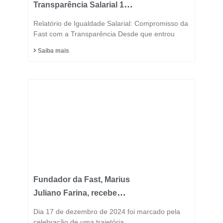
Transparência Salarial 1º
Semestre 2025
Relatório de Igualdade Salarial: Compromisso da
Fast com a Transparência Desde que entrou
Saiba mais
Fundador da Fast, Marius
Juliano Farina, recebe
Título de Cidadão
Dia 17 de dezembro de 2024 foi marcado pela
Honorário do Município
celebração de uma trajetória