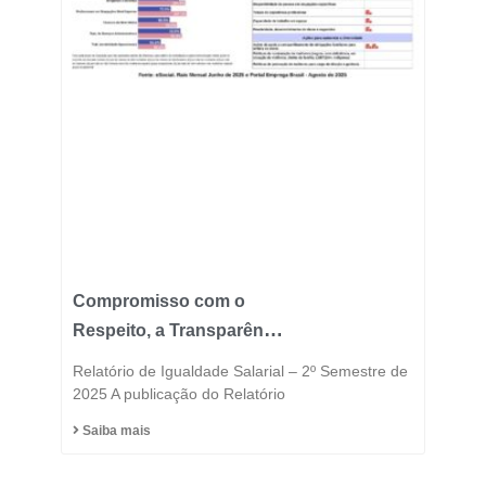
Compromisso com o
Respeito, a Transparência
e a Igualdade está no
Relatório de Igualdade Salarial – 2º Semestre de
DNA do Grupo Fast
2025 A publicação do Relatório
Saiba mais