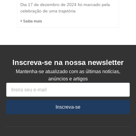
Título de Cidadão
Dia 17 de dezembro de 2024 foi marcado pela
Honorário do Município
celebração de uma trajetória
de Capinzal
Saiba mais
Inscreva-se na nossa newsletter
Mantenha-se atualizado com as últimas notícias,
anúncios e artigos
Inscreva-se