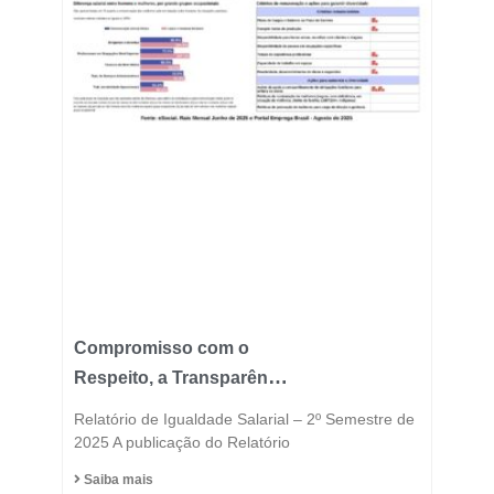
Compromisso com o
Respeito, a Transparência
e a Igualdade está no
Relatório de Igualdade Salarial – 2º Semestre de
DNA do Grupo Fast
2025 A publicação do Relatório
Saiba mais