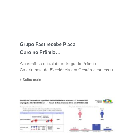
Grupo Fast recebe Placa
Ouro no Prêmio
Catarinense de
A cerimônia oficial de entrega do Prêmio
Excelência 2025 e
Catarinense de Excelência em Gestão aconteceu
consolida posição entre
Saiba mais
as indústrias mais
inovadoras do estado