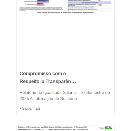
Compromisso com o
Respeito, a Transparência
e a Igualdade está no
Relatório de Igualdade Salarial – 2º Semestre de
DNA do Grupo Fast
2025 A publicação do Relatório
Saiba mais