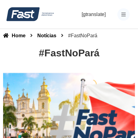
[gtranslate]
Home
Notícias
#FastNoPará
#FastNoPará