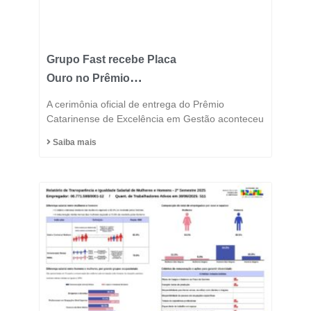
Grupo Fast recebe Placa
Ouro no Prêmio
Catarinense de
A cerimônia oficial de entrega do Prêmio
Excelência 2025 e
Catarinense de Excelência em Gestão aconteceu
consolida posição entre
Saiba mais
as indústrias mais
inovadoras do estado