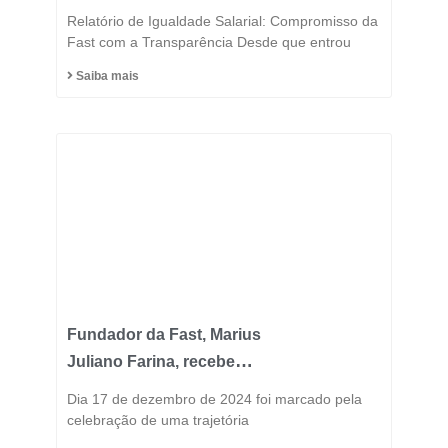
Semestre 2025
Relatório de Igualdade Salarial: Compromisso da
Fast com a Transparência Desde que entrou
Saiba mais
Fundador da Fast, Marius
Juliano Farina, recebe
Título de Cidadão
Dia 17 de dezembro de 2024 foi marcado pela
Honorário do Município
celebração de uma trajetória
de Capinzal