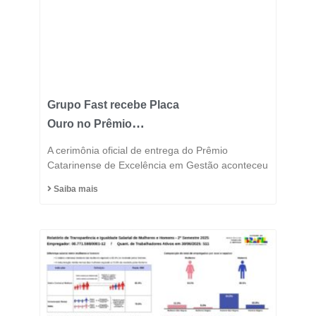
Grupo Fast recebe Placa
Ouro no Prêmio
Catarinense de
A cerimônia oficial de entrega do Prêmio
Excelência 2025 e
Catarinense de Excelência em Gestão aconteceu
consolida posição entre
Saiba mais
as indústrias mais
inovadoras do estado