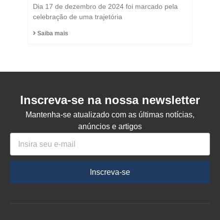
Título de Cidadão
Dia 17 de dezembro de 2024 foi marcado pela
Honorário do Município
celebração de uma trajetória
de Capinzal
Saiba mais
Inscreva-se na nossa newsletter
Mantenha-se atualizado com as últimas notícias,
anúncios e artigos
Inscreva-se