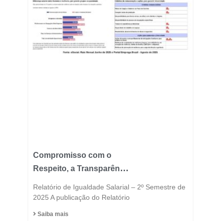
Compromisso com o
Respeito, a Transparência
e a Igualdade está no
Relatório de Igualdade Salarial – 2º Semestre de
DNA do Grupo Fast
2025 A publicação do Relatório
Saiba mais