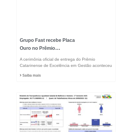
Grupo Fast recebe Placa
Ouro no Prêmio
Catarinense de
A cerimônia oficial de entrega do Prêmio
Excelência 2025 e
Catarinense de Excelência em Gestão aconteceu
consolida posição entre
Saiba mais
as indústrias mais
inovadoras do estado