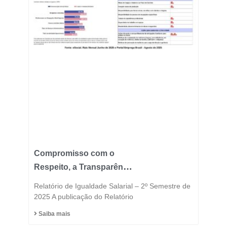
Compromisso com o
Respeito, a Transparência
e a Igualdade está no
Relatório de Igualdade Salarial – 2º Semestre de
DNA do Grupo Fast
2025 A publicação do Relatório
Saiba mais