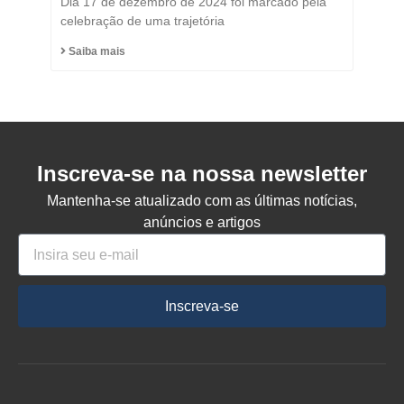
Dia 17 de dezembro de 2024 foi marcado pela
Honorário do Município
celebração de uma trajetória
de Capinzal
Saiba mais
Inscreva-se na nossa newsletter
Mantenha-se atualizado com as últimas notícias,
anúncios e artigos
Inscreva-se