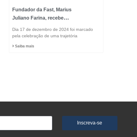
Fundador da Fast, Marius
Juliano Farina, recebe
Título de Cidadão
Dia 17 de dezembro de 2024 foi marcado
Honorário do Município
pela celebração de uma trajetória
de Capinzal
Saiba mais
Inscreva-se