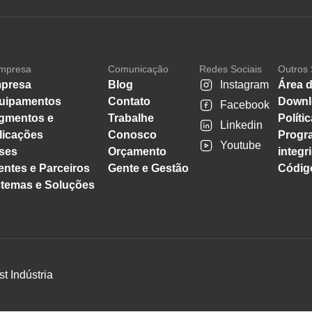
mpresa
Comunicação
Redes Sociais
Outros 
presa
Blog
Instagram
Área d
uipamentos
Contato
Downl
Facebook
gmentos e
Trabalhe
Políti
Linkedin
licações
Conosco
Progr
Youtube
ses
Orçamento
integr
entes e Parceiros
Gente e Gestão
Código
stemas e Soluções
st Indústria