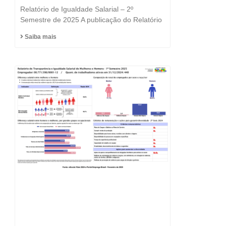
e a Igualdade está no
Relatório de Igualdade Salarial – 2º
DNA do Grupo Fast
Semestre de 2025 A publicação do Relatório
Saiba mais