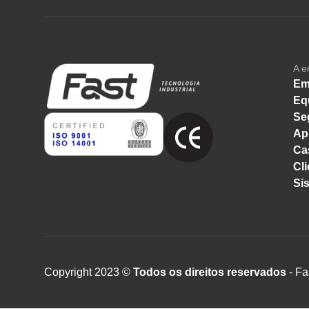
A e
Em
Eq
Se
Ap
Ca
Cli
Si
Copyright 2023 ©
Todos os direitos reservados
- Fa