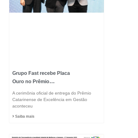
Grupo Fast recebe Placa
Ouro no Prêmio
Catarinense de
A cerimônia oficial de entrega do Prêmio
Excelência 2025 e
Catarinense de Excelência em Gestão
aconteceu
consolida posição entre
as indústrias mais
Saiba mais
inovadoras do estado