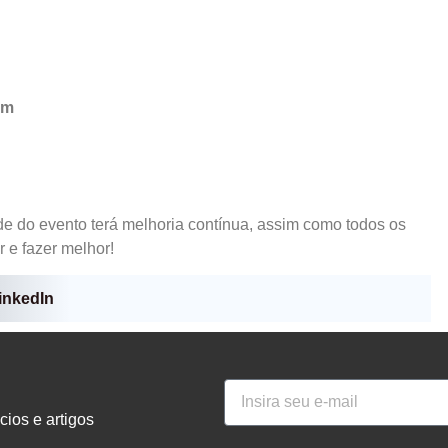
em
ade do evento terá melhoria contínua, assim como todos os
r e fazer melhor!
inkedIn
ios e artigos