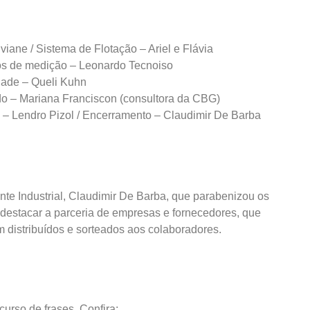
iane / Sistema de Flotação – Ariel e Flávia
os de medição – Leonardo Tecnoiso
dade – Queli Kuhn
do – Mariana Franciscon (consultora da CBG)
 – Lendro Pizol / Encerramento – Claudimir De Barba
te Industrial, Claudimir De Barba, que parabenizou os
destacar a parceria de empresas e fornecedores, que
 distribuídos e sorteados aos colaboradores.
so de frases. Confira: