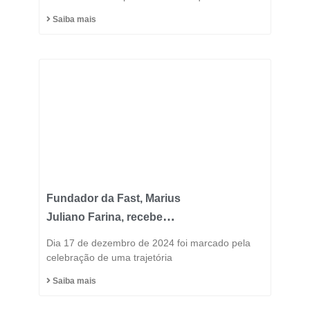
Saiba mais
Fundador da Fast, Marius
Juliano Farina, recebe
Título de Cidadão
Dia 17 de dezembro de 2024 foi marcado pela
Honorário do Município
celebração de uma trajetória
de Capinzal
Saiba mais