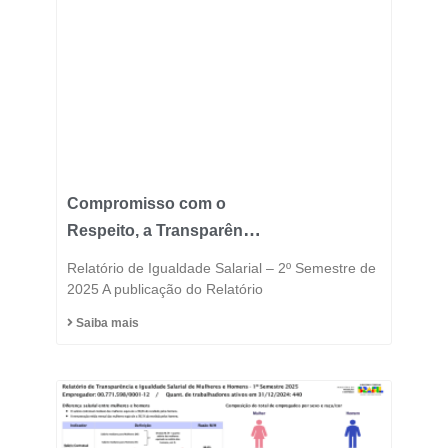
Compromisso com o
Respeito, a Transparência
e a Igualdade está no
Relatório de Igualdade Salarial – 2º Semestre de
DNA do Grupo Fast
2025 A publicação do Relatório
Saiba mais