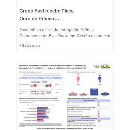
Grupo Fast recebe Placa
Ouro no Prêmio
Catarinense de
A cerimônia oficial de entrega do Prêmio
Excelência 2025 e
Catarinense de Excelência em Gestão aconteceu
consolida posição entre
Saiba mais
as indústrias mais
inovadoras do estado