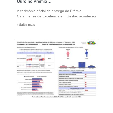
Ouro no Prêmio
Catarinense de
A cerimônia oficial de entrega do Prêmio
Excelência 2025 e
Catarinense de Excelência em Gestão aconteceu
consolida posição entre
Saiba mais
as indústrias mais
inovadoras do estado