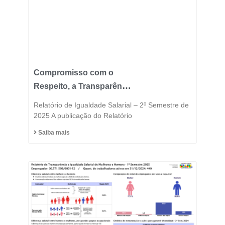
Compromisso com o
Respeito, a Transparência
e a Igualdade está no
Relatório de Igualdade Salarial – 2º Semestre de
DNA do Grupo Fast
2025 A publicação do Relatório
Saiba mais