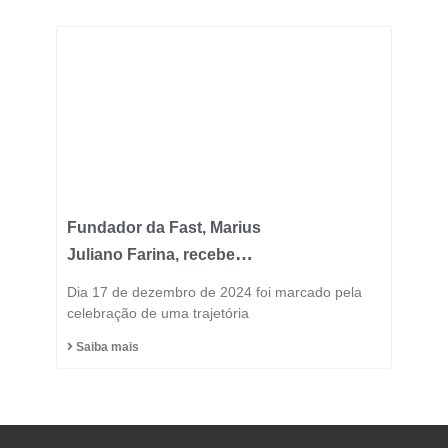
Fundador da Fast, Marius
Juliano Farina, recebe
Título de Cidadão
Dia 17 de dezembro de 2024 foi marcado pela
Honorário do Município
celebração de uma trajetória
de Capinzal
Saiba mais