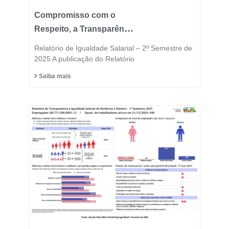
Compromisso com o
Respeito, a Transparência
e a Igualdade está no
Relatório de Igualdade Salarial – 2º Semestre de
DNA do Grupo Fast
2025 A publicação do Relatório
Saiba mais