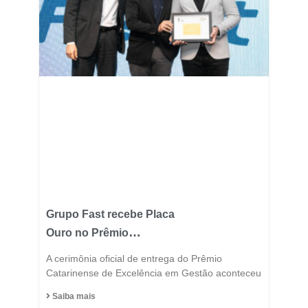
Grupo Fast recebe Placa
Ouro no Prêmio
Catarinense de
A cerimônia oficial de entrega do Prêmio
Excelência 2025 e
Catarinense de Excelência em Gestão aconteceu
consolida posição entre
Saiba mais
as indústrias mais