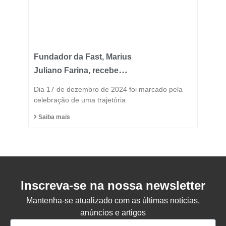
Fundador da Fast, Marius
Juliano Farina, recebe
Título de Cidadão
Dia 17 de dezembro de 2024 foi marcado pela
Honorário do Município
celebração de uma trajetória
de Capinzal
Saiba mais
Inscreva-se na nossa newsletter
Mantenha-se atualizado com as últimas notícias,
anúncios e artigos