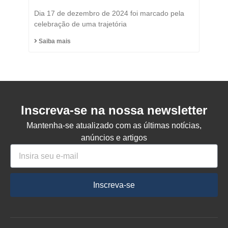
Título de Cidadão
Dia 17 de dezembro de 2024 foi marcado pela
Honorário do Município
celebração de uma trajetória
de Capinzal
Saiba mais
Inscreva-se na nossa newsletter
Mantenha-se atualizado com as últimas notícias,
anúncios e artigos
Inscreva-se