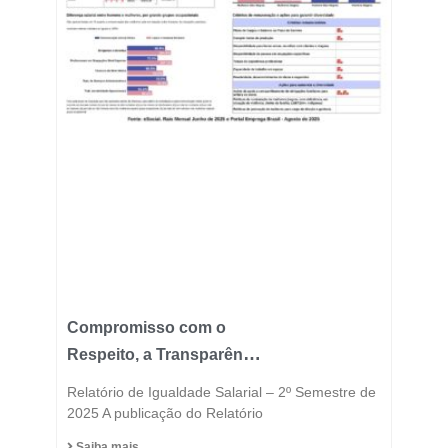
Compromisso com o
Respeito, a Transparência
e a Igualdade está no
Relatório de Igualdade Salarial – 2º Semestre de
DNA do Grupo Fast
2025 A publicação do Relatório
Saiba mais