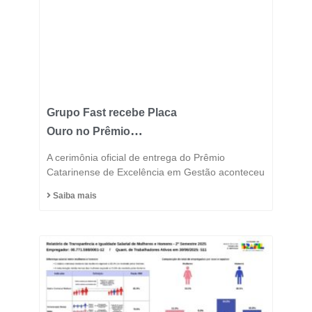
Grupo Fast recebe Placa
Ouro no Prêmio
Catarinense de
A cerimônia oficial de entrega do Prêmio
Excelência 2025 e
Catarinense de Excelência em Gestão aconteceu
consolida posição entre
Saiba mais
as indústrias mais
inovadoras do estado