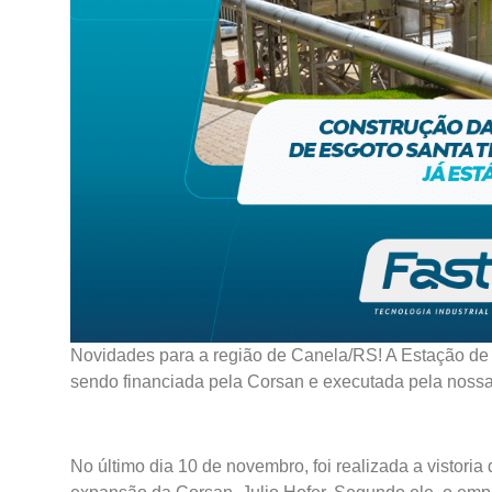
Novidades para a região de Canela/RS! A Estação de
sendo financiada pela Corsan e executada pela nossa e
No último dia 10 de novembro, foi realizada a vistoria