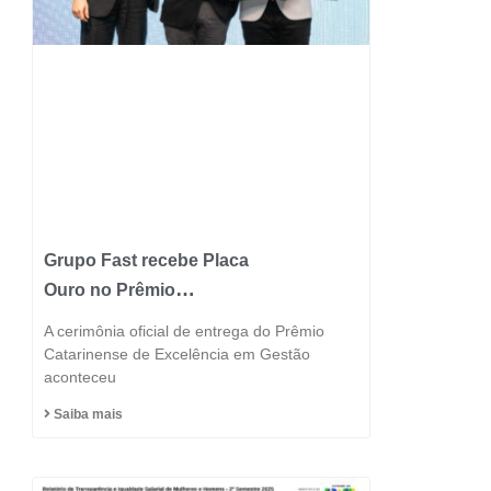
Grupo Fast recebe Placa
Ouro no Prêmio
Catarinense de
A cerimônia oficial de entrega do Prêmio
Excelência 2025 e
Catarinense de Excelência em Gestão
aconteceu
consolida posição entre
as indústrias mais
Saiba mais
inovadoras do estado