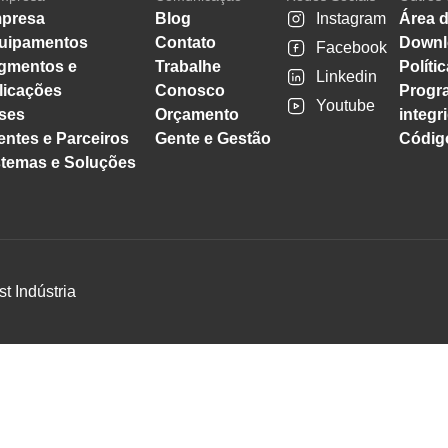
presa
Blog
Instagram
Área d
uipamentos
Contato
Downl
Facebook
gmentos e
Trabalhe
Políti
Linkedin
licações
Conosco
Progr
Youtube
ses
Orçamento
integr
entes e Parceiros
Gente e Gestão
Código
stemas e Soluções
st Indústria