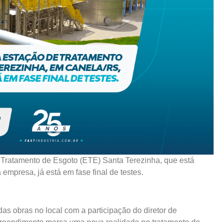
 Tratamento de Esgoto (ETE) Santa Terezinha, que está
mpresa, já está em fase final de testes.
 das obras no local com a participação do diretor de