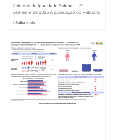
e a Igualdade está no
Relatório de Igualdade Salarial – 2º
DNA do Grupo Fast
Semestre de 2025 A publicação do Relatório
Saiba mais