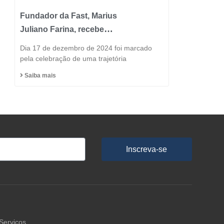
Fundador da Fast, Marius
Juliano Farina, recebe
Título de Cidadão
Dia 17 de dezembro de 2024 foi marcado
Honorário do Município
pela celebração de uma trajetória
de Capinzal
Saiba mais
Inscreva-se
Serviços