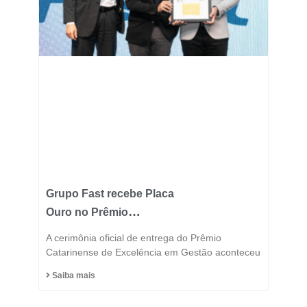
Grupo Fast recebe Placa
Ouro no Prêmio
Catarinense de
A cerimônia oficial de entrega do Prêmio
Excelência 2025 e
Catarinense de Excelência em Gestão aconteceu
consolida posição entre
Saiba mais
as indústrias mais
inovadoras do estado