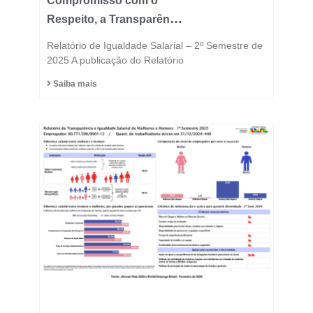
Compromisso com o
Respeito, a Transparência
e a Igualdade está no
Relatório de Igualdade Salarial – 2º Semestre de
DNA do Grupo Fast
2025 A publicação do Relatório
Saiba mais