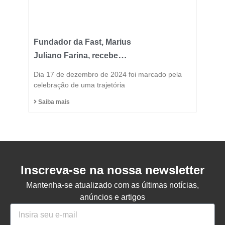
Fundador da Fast, Marius
Juliano Farina, recebe
Título de Cidadão
Dia 17 de dezembro de 2024 foi marcado pela
Honorário do Município
celebração de uma trajetória
de Capinzal
Saiba mais
Inscreva-se na nossa newsletter
Mantenha-se atualizado com as últimas notícias,
anúncios e artigos