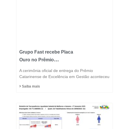
Grupo Fast recebe Placa
Ouro no Prêmio
Catarinense de
A cerimônia oficial de entrega do Prêmio
Excelência 2025 e
Catarinense de Excelência em Gestão aconteceu
consolida posição entre
Saiba mais
as indústrias mais
inovadoras do estado