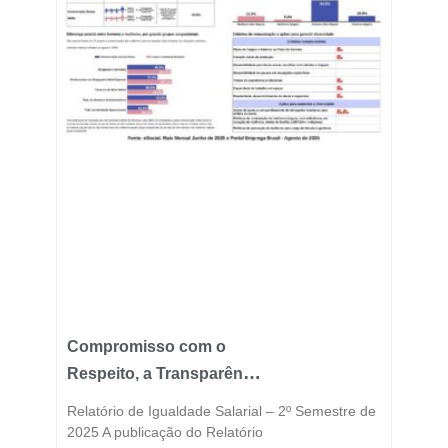
Compromisso com o
Respeito, a Transparência
e a Igualdade está no
Relatório de Igualdade Salarial – 2º Semestre de
DNA do Grupo Fast
2025 A publicação do Relatório