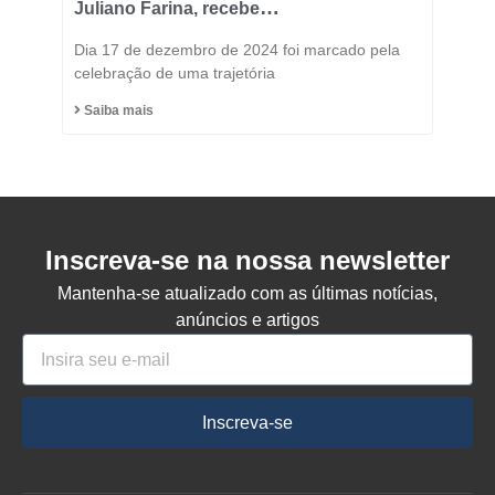
Juliano Farina, recebe
Título de Cidadão
Dia 17 de dezembro de 2024 foi marcado pela
Honorário do Município
celebração de uma trajetória
de Capinzal
Saiba mais
Inscreva-se na nossa newsletter
Mantenha-se atualizado com as últimas notícias,
anúncios e artigos
Inscreva-se