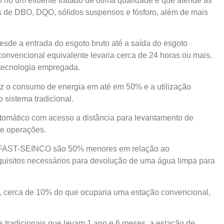
rio um efluente tratado de ótima qualidade e que atende as
s de DBO, DQO, sólidos suspensos e fósforo, além de mais
de a entrada do esgoto bruto até a saída do esgoto
onvencional equivalente levaria cerca de 24 horas ou mais.
 tecnologia empregada.
duz o consumo de energia em até em 50% e a utilização
sistema tradicional.
tomático com acesso a distância para levantamento de
de operações.
TE FAST-SEINCO são 50% menores em relação ao
equisitos necessários para devolução de uma água limpa para
 cerca de 10% do que ocuparia uma estação convencional,
tradicionais que levam 1 ano e 6 meses, a estação de