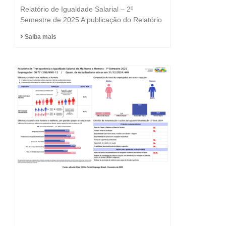
e a Igualdade está no
Relatório de Igualdade Salarial – 2º
DNA do Grupo Fast
Semestre de 2025 A publicação do Relatório
Saiba mais