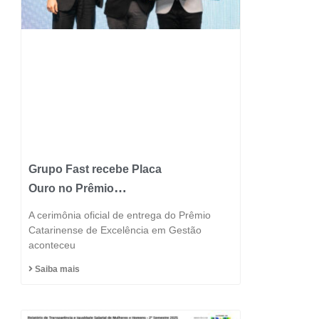
Grupo Fast recebe Placa
Ouro no Prêmio
Catarinense de
A cerimônia oficial de entrega do Prêmio
Excelência 2025 e
Catarinense de Excelência em Gestão
aconteceu
consolida posição entre
as indústrias mais
Saiba mais
inovadoras do estado