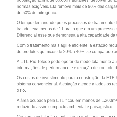
população acima de 60.000 habitantes, devolvendo ao 
normas exigíveis. Ela remove mais de 90% das carga
de 50% do nitrogênio.
O tempo demandado pelos processos de tratamento des
tratado leva menos de 1 hora, o que em um processo c
Diferencial esse que demonstra a alta capacidade da
Com o tratamento mais ágil e eficiente, a estação re
de produtos químicos de 20% a 40%, se comparado ao 
A ETE Rio Toledo pode operar de modo totalmente au
informações de performance e execução de controle 
Os custos de investimento para a construção da E
sistema convencional. A estação atende a todos os r
o rio.
A área ocupada pela ETE ficou em menos de 1.200m²,
reduzindo assim o impacto ambiental e paisagístico.
Com uma instalação rápida, comparada aos processos 