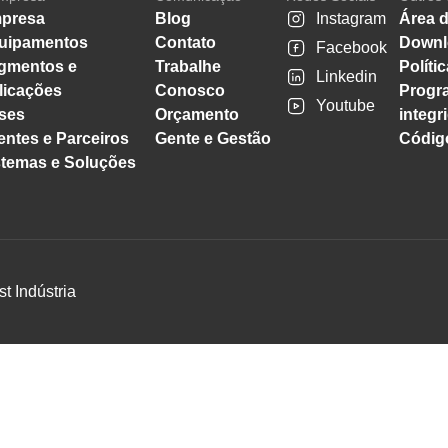
presa
Blog
Instagram
Área d
uipamentos
Contato
Downl
Facebook
gmentos e
Trabalhe
Políti
Linkedin
licações
Conosco
Progr
Youtube
ses
Orçamento
integr
entes e Parceiros
Gente e Gestão
Código
stemas e Soluções
st Indústria