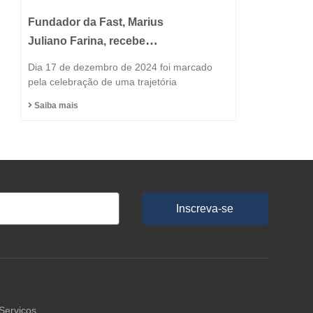
Fundador da Fast, Marius
Juliano Farina, recebe
Título de Cidadão
Dia 17 de dezembro de 2024 foi marcado
Honorário do Município
pela celebração de uma trajetória
de Capinzal
Saiba mais
Inscreva-se
Serviços