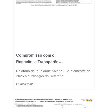
Compromisso com o
Respeito, a Transparência
e a Igualdade está no
Relatório de Igualdade Salarial – 2º Semestre de
DNA do Grupo Fast
2025 A publicação do Relatório
Saiba mais