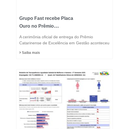
Grupo Fast recebe Placa
Ouro no Prêmio
Catarinense de
A cerimônia oficial de entrega do Prêmio
Excelência 2025 e
Catarinense de Excelência em Gestão aconteceu
consolida posição entre
Saiba mais
as indústrias mais
inovadoras do estado