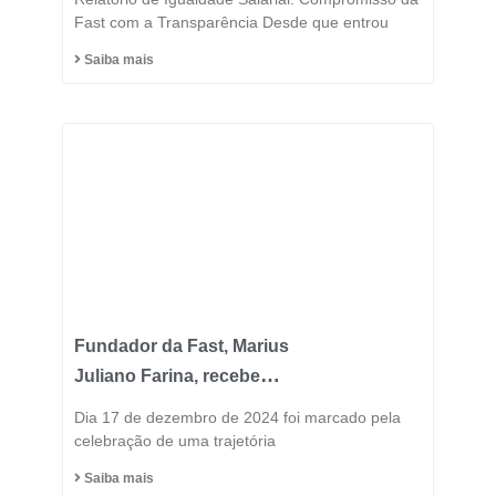
Fast com a Transparência Desde que entrou
Saiba mais
Fundador da Fast, Marius
Juliano Farina, recebe
Título de Cidadão
Dia 17 de dezembro de 2024 foi marcado pela
Honorário do Município
celebração de uma trajetória
de Capinzal
Saiba mais