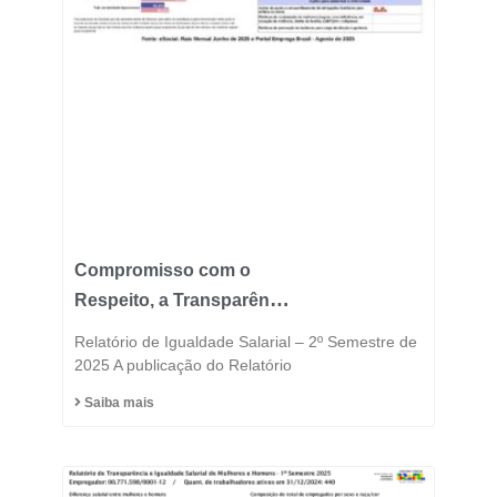
Compromisso com o
Respeito, a Transparência
e a Igualdade está no
Relatório de Igualdade Salarial – 2º Semestre de
DNA do Grupo Fast
2025 A publicação do Relatório
Saiba mais