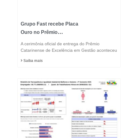
Grupo Fast recebe Placa
Ouro no Prêmio
Catarinense de
A cerimônia oficial de entrega do Prêmio
Excelência 2025 e
Catarinense de Excelência em Gestão aconteceu
consolida posição entre
Saiba mais
as indústrias mais
inovadoras do estado