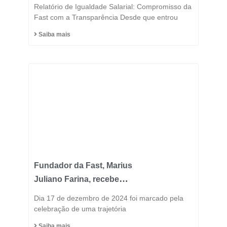
Semestre 2025
Relatório de Igualdade Salarial: Compromisso da
Fast com a Transparência Desde que entrou
Saiba mais
Fundador da Fast, Marius
Juliano Farina, recebe
Título de Cidadão
Dia 17 de dezembro de 2024 foi marcado pela
Honorário do Município
celebração de uma trajetória
de Capinzal
Saiba mais